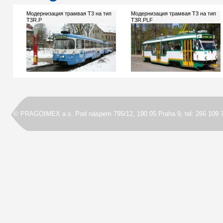
Модернизация трамвая T3 на тип
Модернизация трамвая T3 на тип
T3R.P
T3R.PLF
© PRAGOIMEX a.s. Pod náspem 795/12, 190 05 Praha 9, tel: 266 109 7