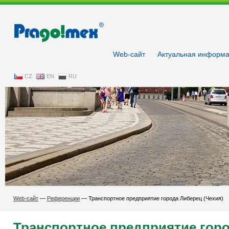
Pragoimex
Web-сайт
Aктуальнaя информ
CZ
EN
RU
Web-сайт
—
Референции
—
Транспортное предприятие города Либерец (Чехия)
Транспортное предприятие горо