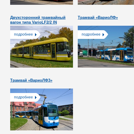
Двухсторонний трамвайный
Трамвай «ВариоЛФ»
вагон типа VarioLF2/2 IN
подробнее
подробнее
Трамвай «ВариоЛФ3»
подробнее