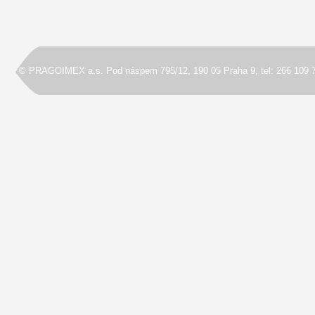
© PRAGOIMEX a.s. Pod náspem 795/12, 190 05 Praha 9, tel: 266 109 7