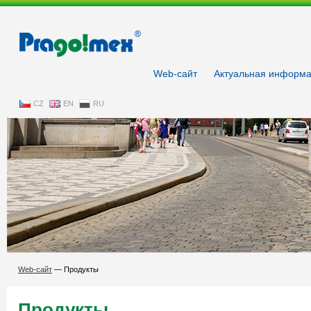
Pragoimex
Web-сайт
Aктуальнaя информ
CZ
EN
RU
Web-сайт
—
Продукты
Продукты