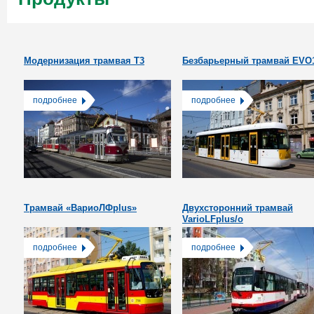
Модернизация трамвая Т3
Безбарьерный трамвай EVO
подробнее
подробнее
Tрамвай «ВариоЛФplus»
Двухсторонний трамвай
VarioLFplus/о
подробнее
подробнее