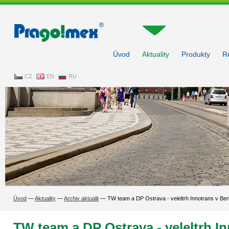
Pragoimex
Úvod
Aktuality
Produkty
R
CZ
EN
RU
Úvod
—
Aktuality
—
Archiv aktualit
—
TW team a DP Ostrava - veleltrh Innotrans v Ber
TW team a DP Ostrava - veleltrh In