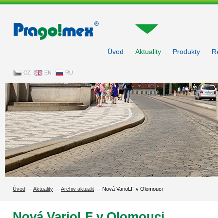
Pragoimex
Úvod
Aktuality
Produkty
R
CZ
EN
RU
Úvod
—
Aktuality
—
Archiv aktualit
—
Nová VarioLF v Olomouci
Nová VarioLF v Olomouci